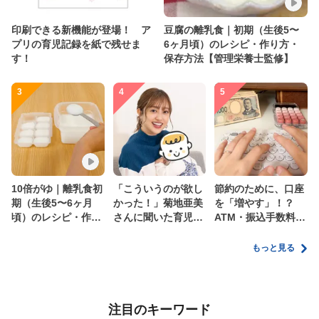
印刷できる新機能が登場！ ア
豆腐の離乳食｜初期（生後5〜
プリの育児記録を紙で残せま
6ヶ月頃）のレシピ・作り方・
す！
保存方法【管理栄養士監修】
3
4
5
10倍がゆ｜離乳食初
「こういうのが欲し
節約のために、口座
期（生後5〜6ヶ月
かった！」菊地亜美
を「増やす」！？
頃）のレシピ・作り
さんに聞いた育児
ATM・振込手数料の
方・保存方法【管理
の”リアルな本音”
ムダを減らす新しい
栄養士監修】
家計管理術
もっと見る
注目のキーワード