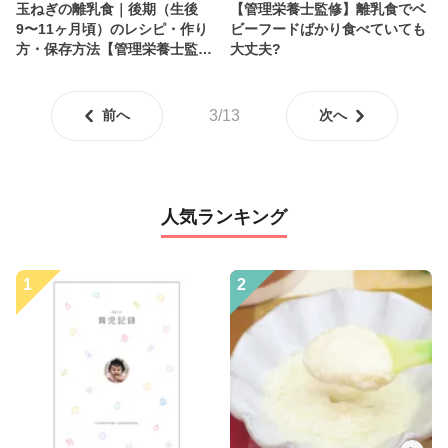
玉ねぎの離乳食｜後期（生後
【管理栄養士監修】離乳食でベ
9〜11ヶ月頃）のレシピ・作り
ビーフードばかり食べていても
方・保存方法【管理栄養士監
大丈夫?
修】
前へ
3/13
次へ
人気ランキング
1
2