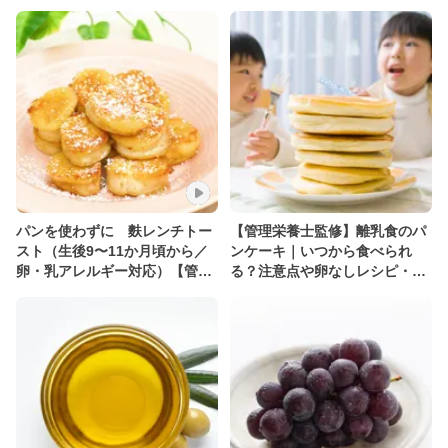
パンを使わずに 麩レンチトー
【管理栄養士監修】離乳食のパ
スト（生後9〜11か月頃から／
ンケーキ｜いつから食べられ
卵・乳アレルギー対応）【管理
る？注意点や卵なしレシピ・保
栄養士監修】
存方法を紹介