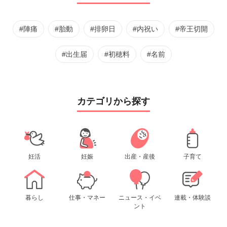
#陣痛
#胎動
#排卵日
#内祝い
#帝王切開
#出生届
#初穂料
#名前
カテゴリから探す
妊活
妊娠
出産・産後
子育て
暮らし
仕事・マネー
ニュース・イベ
連載・体験談
ント