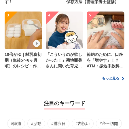
す！
保存方法【管理栄養士監修】
3
4
5
10倍がゆ｜離乳食初
「こういうのが欲し
節約のために、口座
期（生後5〜6ヶ月
かった！」菊地亜美
を「増やす」！？
頃）のレシピ・作り
さんに聞いた育児
ATM・振込手数料の
方・保存方法【管理
の”リアルな本音”
ムダを減らす新しい
栄養士監修】
家計管理術
もっと見る
注目のキーワード
#陣痛
#胎動
#排卵日
#内祝い
#帝王切開