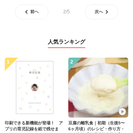
前へ
2/5
次へ
人気ランキング
1
2
印刷できる新機能が登場！ ア
豆腐の離乳食｜初期（生後5〜
プリの育児記録を紙で残せま
6ヶ月頃）のレシピ・作り方・