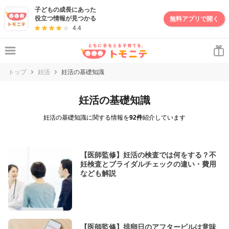
子どもの成長にあった
役立つ情報が見つかる
無料アプリで開く
4.4
トップ
妊活
妊活の基礎知識
妊活の基礎知識
妊活の基礎知識に関する情報を
92件
紹介しています
【医師監修】妊活の検査では何をする？不
妊検査とブライダルチェックの違い・費用
なども解説
【医師監修】排卵日のアフターピルは意味