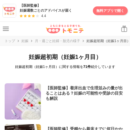
【医師監修】
妊娠週数ごとのアドバイスが届く
無料アプリで開く
4.4
トップ
妊娠
月・週ごと妊婦・胎児の様子
妊娠超初期（妊娠1ヶ月目
妊娠超初期（妊娠1ヶ月目）
妊娠超初期（妊娠1ヶ月目）に関する情報を
71件
紹介しています
【医師監修】着床出血で生理並みの量が出
ることはある？妊娠の可能性や受診の目安
も解説
【医師監修】受精から着床までに何日かか