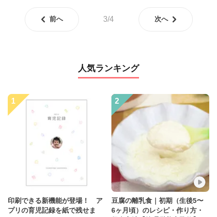
前へ
3/4
次へ
人気ランキング
1
2
印刷できる新機能が登場！ ア
豆腐の離乳食｜初期（生後5〜
プリの育児記録を紙で残せま
6ヶ月頃）のレシピ・作り方・