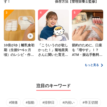
す！
保存方法【管理栄養士監修】
3
4
5
10倍がゆ｜離乳食初
「こういうのが欲し
節約のために、口座
期（生後5〜6ヶ月
かった！」菊地亜美
を「増やす」！？
頃）のレシピ・作り
さんに聞いた育児
ATM・振込手数料の
方・保存方法【管理
の”リアルな本音”
ムダを減らす新しい
栄養士監修】
家計管理術
もっと見る
注目のキーワード
#陣痛
#胎動
#排卵日
#内祝い
#帝王切開