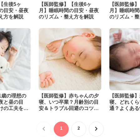
【生後5ヶ
【医師監修】【生後6ヶ
【医師監修】
の目安・昼夜
月】睡眠時間の目安・昼夜
月】睡眠時間
え方を解説
のリズム・整え方を解説
のリズム・整
1歳の理想の
【医師監修】赤ちゃんの夕
【医師監修】
夜と昼の目
寝、いつ卒業？月齢別の目
寝、どれくら
けの工夫を徹
安＆トラブル回避のコツを
通？よくある
解説！
について
1
2