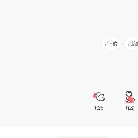
#陣痛
#胎
妊活
妊娠