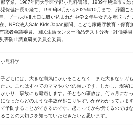
学部卒業。1987年同大学医学部小児科講師。1989年焼津市立
小児保健部長を経て、1999年4月から2025年10月まで、緑園こ
985年、プールの排水口に吸い込まれた中学２年生女児を看取っ
、NPO法人Safe Kids Japan顧問、こども家庭庁教育・保
有識者会議委員、国民生活センター商品テスト分析・評価委員
災害防止調査研究委員会委員。
小児科学
子どもには、大きな病気にかかることなく、また大きなケガ
たい。これはすべてのママやパパの願いです。しかし、現実
かかり、事故にも遭遇します。子どもの事故は、何ヵ月にな
になったらどのような事故が起こりやすいかがわかっていま
て予防することができるのです。起こってから慌てるのでは
ることの大切さを知っていただきたいと思います。