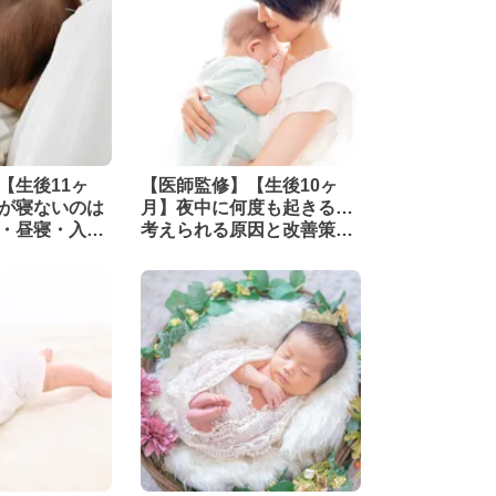
【生後11ヶ
【医師監修】【生後10ヶ
が寝ないのは
月】夜中に何度も起きる…
・昼寝・入眠
考えられる原因と改善策を
解説