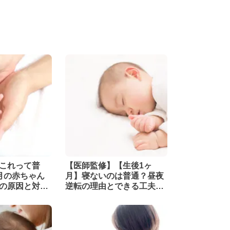
これって普
【医師監修】【生後1ヶ
月の赤ちゃん
月】寝ないのは普通？昼夜
の原因と対処
逆転の理由とできる工夫を
解説