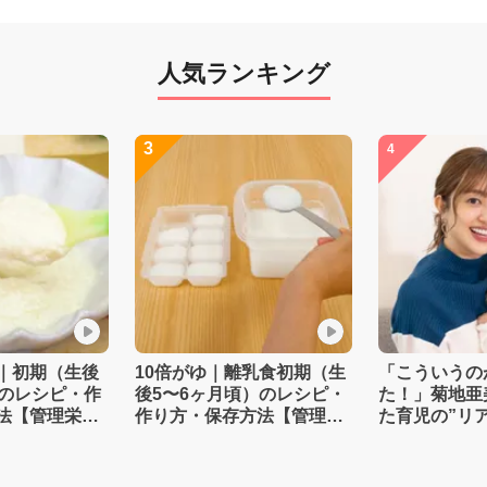
人気ランキング
3
4
｜初期（生後
10倍がゆ｜離乳食初期（生
「こういうの
）のレシピ・作
後5〜6ヶ月頃）のレシピ・
た！」菊地亜
法【管理栄養
作り方・保存方法【管理栄
た育児の”リ
養士監修】