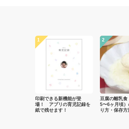
1
2
印刷できる新機能が登
豆腐の離乳食
場！ アプリの育児記録を
5〜6ヶ月頃
紙で残せます！
り方・保存方
士監修】