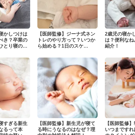
寝かしつけは
【医師監修】ジーナ式ネン
2歳児の寝か
べき？卒業の
トレのやり方って？いつか
は？便利なね
ひとり寝のコ
ら始める？1日のスケ
紹介！
ジュールも解説！
寝すぎる新生
【医師監修】新生児が寝て
【医師監修】
なるって本
る時にうなるのはなぜ？理
いつまですれ