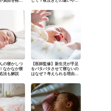
や負担を軽減
して？夜泣きとの違いや対
を紹介
処法を解説
んの寝かしつ
【医師監修】新生児が手足
！なかなか寝
をバタバタさせて寝ないの
処法も解説
はなぜ？考えられる理由と
対処法を解説！