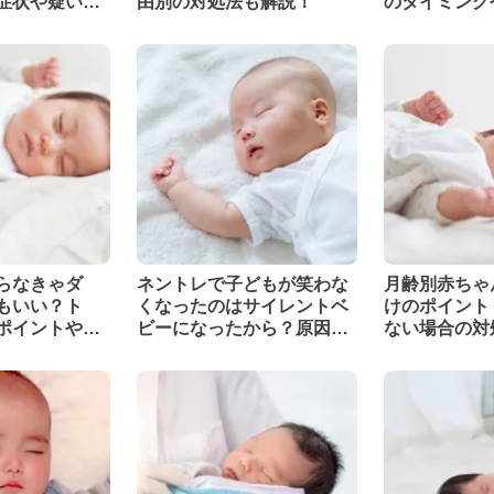
症状や疑いが
由別の対処法も解説！
のタイミング
応を解説
するアイテム
らなきゃダ
ネントレで子どもが笑わな
月齢別赤ちゃ
もいい？ト
くなったのはサイレントベ
けのポイント
ポイントや進
ビーになったから？原因と
ない場合の対
トレーニングのポイントを
解説