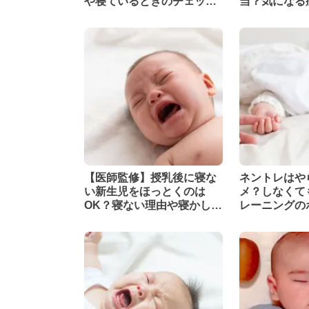
や寝ているときのチェック
当？気になる
ポイントを解説
ある場合の対
【医師監修】授乳後に寝な
ネントレはや
い新生児をほっとくのは
メ？しなくて
OK？寝ない理由や寝かしつ
レーニングの
けのポイントも解説
め方を解説