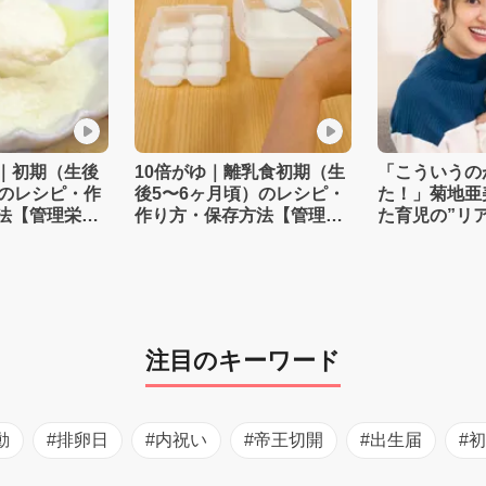
｜初期（生後
10倍がゆ｜離乳食初期（生
「こういうの
）のレシピ・作
後5〜6ヶ月頃）のレシピ・
た！」菊地亜
法【管理栄養
作り方・保存方法【管理栄
た育児の”リ
養士監修】
注目のキーワード
動
#排卵日
#内祝い
#帝王切開
#出生届
#