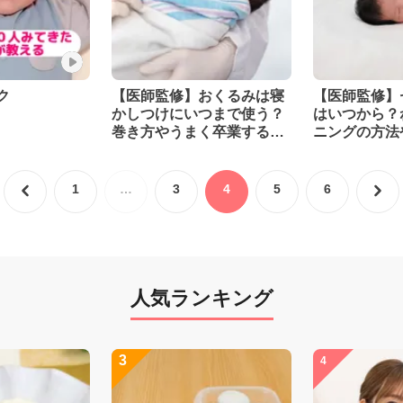
ク
【医師監修】おくるみは寝
【医師監修】
かしつけにいつまで使う？
はいつから？
巻き方やうまく卒業する方
ニングの方法
法も解説
1
…
3
4
5
6
人気ランキング
3
4