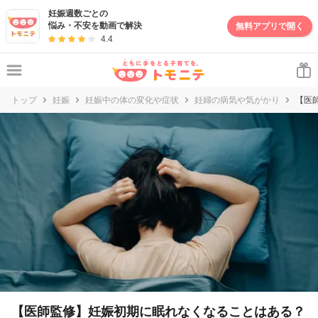
妊娠週数ごとの
悩み・不安を動画で解決
無料アプリで開く
4.4
トップ
妊娠
妊娠中の体の変化や症状
妊婦の病気や気がかり
【医
【医師監修】妊娠初期に眠れなくなることはある？