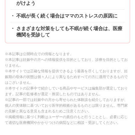
がけよう
不眠が長く続く場合はママのストレスの原因に
さまざまな対策をしても不眠が続く場合は、医療
機関を受診して
※本記事は公開時点での情報となります。
※本記事は妊娠中の方への情報提供を目的としており、診療を目的としてお
りません。
※本サイトでは正確な情報を提供できるよう最善を尽くしておりますが、妊
娠期の母体の状態は個々人により異なるためすべての方に適用できるもので
はございません。
※本サイトの記事中で紹介している商品やサービスは編集部が選定しており
ます。記事の監修者が選定・推奨したものではありません。
※記事の一部では妊娠中の方から寄せられた体験談を紹介しておりますが、
個人の実体験に基づいており医学的根拠があるものとは限りません。専門家
の見解と異なる意見も含まれるためご注意ください。
※掲載情報に基づく判断はユーザーの責任のもと行うこととし、必要に応じ
て適切な医療機関やかかりつけの病院などに相談・受診してください。