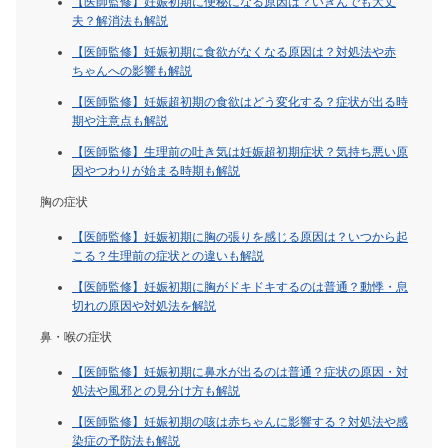
【医師監修】妊娠初期に便秘になる原因は？いきんでも大丈
夫？解消法も解説
【医師監修】妊娠初期に食欲がなくなる原因は？対処法や赤
ちゃんへの影響も解説
【医師監修】妊娠超初期の食欲はどう変化する？症状が出る時
期や注意点も解説
【医師監修】生理前の吐き気は妊娠超初期症状？気持ち悪い原
因やつわりが始まる時期も解説
胸の症状
【医師監修】妊娠初期に胸の張りを感じる原因は？いつから起
こる？生理前の症状との違いも解説
【医師監修】妊娠初期に胸がドキドキするのは普通？動悸・息
切れの原因や対処法を解説
鼻・喉の症状
【医師監修】妊娠初期に鼻水が出るのは普通？症状の原因・対
処法や風邪との見分け方も解説
【医師監修】妊娠初期の咳は赤ちゃんに影響する？対処法や感
染症の予防法も解説