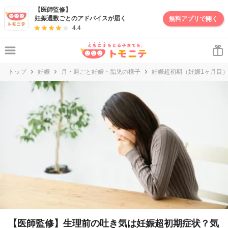
【医師監修】
妊娠週数ごとのアドバイスが届く
無料アプリで開く
4.4
トップ
妊娠
月・週ごと妊婦・胎児の様子
妊娠超初期（妊娠1ヶ月目
【医師監修】生理前の吐き気は妊娠超初期症状？気