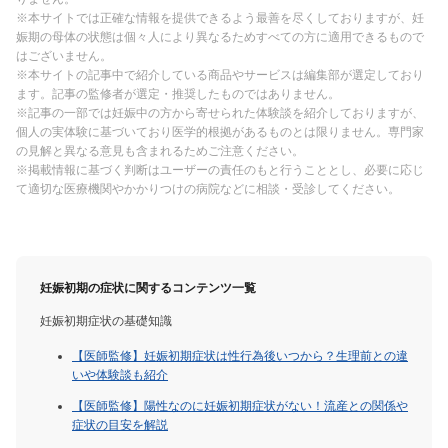
※本サイトでは正確な情報を提供できるよう最善を尽くしておりますが、妊
娠期の母体の状態は個々人により異なるためすべての方に適用できるもので
はございません。
※本サイトの記事中で紹介している商品やサービスは編集部が選定しており
ます。記事の監修者が選定・推奨したものではありません。
※記事の一部では妊娠中の方から寄せられた体験談を紹介しておりますが、
個人の実体験に基づいており医学的根拠があるものとは限りません。専門家
の見解と異なる意見も含まれるためご注意ください。
※掲載情報に基づく判断はユーザーの責任のもと行うこととし、必要に応じ
て適切な医療機関やかかりつけの病院などに相談・受診してください。
妊娠初期の症状に関するコンテンツ一覧
妊娠初期症状の基礎知識
【医師監修】妊娠初期症状は性行為後いつから？生理前との違
いや体験談も紹介
【医師監修】陽性なのに妊娠初期症状がない！流産との関係や
症状の目安を解説