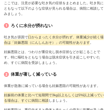
ここでは、注意が必要な吐き気の症状をまとめました。吐き気に
ともなって以下のような症状が見られる場合は、病院に相談して
みましょう。
ろくに水分が摂れない
吐き気が原因で
口からまったく水分が摂れず、体重減少が続く場
合は「妊娠悪阻（にんしんおそ）」の可能性があります
。
妊娠悪阻とは、つわりが重症化し脱水症状などが起こることで
す。特に嘔吐をともなう場合は脱水症状を引き起こしやすいた
め、すぐに病院を受診しましょう。
体重が著しく減っている
体重が急激に減っている場合も妊娠悪阻の可能性があります。
妊娠前の体重と比べて短期間で3kg以上もしくは5%以上減ってい
る場合は、すぐに病院に相談
しましょう。
妊娠悪阻は、重症化すると母体と赤ちゃんの両方に影響が及ぶ危