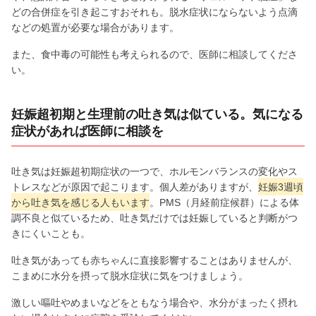
どの合併症を引き起こすおそれも。脱水症状にならないよう点滴
などの処置が必要な場合があります。
また、食中毒の可能性も考えられるので、医師に相談してくださ
い。
妊娠超初期と生理前の吐き気は似ている。気になる
症状があれば医師に相談を
吐き気は妊娠超初期症状の一つで、ホルモンバランスの変化やス
トレスなどが原因で起こります。個人差がありますが、
妊娠3週頃
から吐き気を感じる人もいます
。PMS（月経前症候群）による体
調不良と似ているため、吐き気だけでは妊娠していると判断がつ
きにくいことも。
吐き気があっても赤ちゃんに直接影響することはありませんが、
こまめに水分を摂って脱水症状に気をつけましょう。
激しい嘔吐やめまいなどをともなう場合や、水分がまったく摂れ