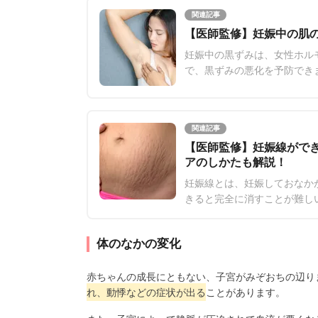
関連記事
【医師監修】妊娠中の肌
妊娠中の黒ずみは、女性ホル
で、黒ずみの悪化を予防でき
説します。黒ずみの原因や対
関連記事
【医師監修】妊娠線がで
アのしかたも解説！
妊娠線とは、妊娠しておなか
きると完全に消すことが難し
記事では、妊娠線ができる原
体のなかの変化
赤ちゃんの成長にともない、子宮がみぞおちの辺り
れ、動悸などの症状が出る
ことがあります。