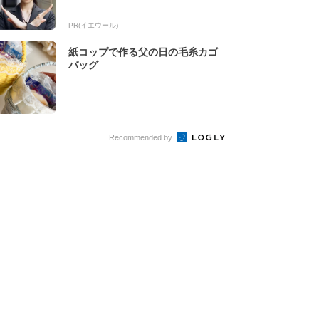
PR(イエウール)
紙コップで作る父の日の毛糸カゴ
バッグ
Recommended by