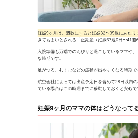
妊娠9ヶ月は、週数にすると妊娠32〜35週にあたり
きてもよいとされる「正期産（妊娠37週0日〜41
入院準備も万端でのんびりと過ごしているママや、
な時期です。
足がつる、むくむなどの症状が出やすくなる時期で
航空会社によっては出産予定日を含めて28日以内
ている場合はこの時期までに移動しておくと安心で
妊娠9ヶ月のママの体はどうなって