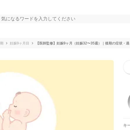
期
妊娠9ヶ月目
【医師監修】妊娠9ヶ月（妊娠32〜35週）｜後期の症状・
キ