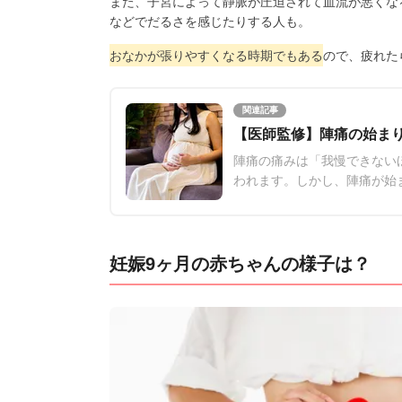
また、子宮によって静脈が圧迫されて血流が悪くな
などでだるさを感じたりする人も。
おなかが張りやすくなる時期でもある
ので、疲れた
関連記事
【医師監修】陣痛の始ま
陣痛の痛みは「我慢できない
われます。しかし、陣痛が始
どのようであれば陣痛だと判
妊娠9ヶ月の赤ちゃんの様子は？