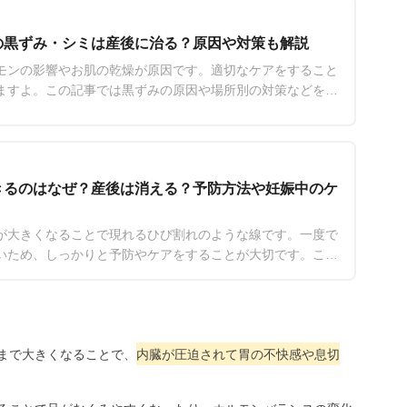
の黒ずみ・シミは産後に治る？原因や対策も解説
モンの影響やお肌の乾燥が原因です。適切なケアをすること
ますよ。この記事では黒ずみの原因や場所別の対策などを解
策を理解し、肌の状態に合ったケアを始めましょう。
きるのはなぜ？産後は消える？予防方法や妊娠中のケ
が大きくなることで現れるひび割れのような線です。一度で
いため、しっかりと予防やケアをすることが大切です。この
因や予防方法を解説します。
まで大きくなることで、
内臓が圧迫されて胃の不快感や息切